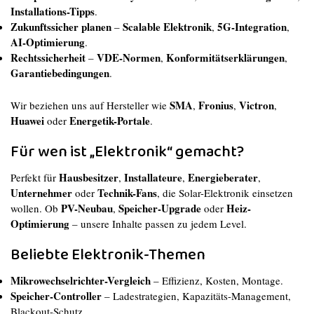
Installations-Tipps
.
Zukunftssicher planen
Scalable Elektronik
5G-Integration
–
,
,
AI-Optimierung
.
Rechtssicherheit
VDE-Normen
Konformitätserklärungen
–
,
,
Garantiebedingungen
.
SMA
Fronius
Victron
Wir beziehen uns auf Hersteller wie
,
,
,
Huawei
Energetik-Portale
oder
.
Für wen ist „Elektronik“ gemacht?
Hausbesitzer
Installateure
Energieberater
Perfekt für
,
,
,
Unternehmer
Technik-Fans
oder
, die Solar-Elektronik einsetzen
PV-Neubau
Speicher-Upgrade
Heiz-
wollen. Ob
,
oder
Optimierung
– unsere Inhalte passen zu jedem Level.
Beliebte Elektronik-Themen
Mikrowechselrichter-Vergleich
– Effizienz, Kosten, Montage.
Speicher-Controller
– Ladestrategien, Kapazitäts-Management,
Blackout-Schutz.