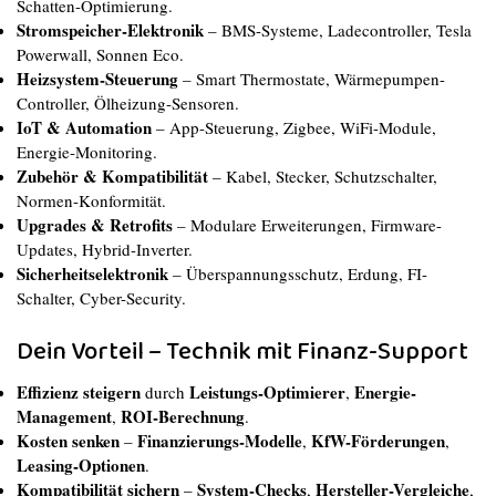
Schatten-Optimierung.
Stromspeicher-Elektronik
– BMS-Systeme, Ladecontroller, Tesla
Powerwall, Sonnen Eco.
Heizsystem-Steuerung
– Smart Thermostate, Wärmepumpen-
Controller, Ölheizung-Sensoren.
IoT & Automation
– App-Steuerung, Zigbee, WiFi-Module,
Energie-Monitoring.
Zubehör & Kompatibilität
– Kabel, Stecker, Schutzschalter,
Normen-Konformität.
Upgrades & Retrofits
– Modulare Erweiterungen, Firmware-
Updates, Hybrid-Inverter.
Sicherheitselektronik
– Überspannungsschutz, Erdung, FI-
Schalter, Cyber-Security.
Dein Vorteil – Technik mit Finanz-Support
Effizienz steigern
Leistungs-Optimierer
Energie-
durch
,
Management
ROI-Berechnung
,
.
Kosten senken
Finanzierungs-Modelle
KfW-Förderungen
–
,
,
Leasing-Optionen
.
Kompatibilität sichern
System-Checks
Hersteller-Vergleiche
–
,
,