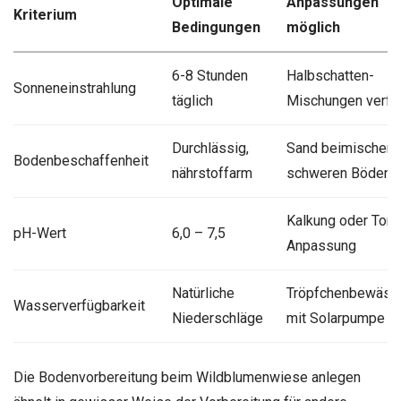
Optimale
Anpassungen
Kriterium
Bedingungen
möglich
6-8 Stunden
Halbschatten-
Sonneneinstrahlung
täglich
Mischungen verfü
Durchlässig,
Sand beimischen 
Bodenbeschaffenheit
nährstoffarm
schweren Böden
Kalkung oder Torf 
pH-Wert
6,0 – 7,5
Anpassung
Natürliche
Tröpfchenbewäss
Wasserverfügbarkeit
Niederschläge
mit Solarpumpe
Die Bodenvorbereitung beim Wildblumenwiese anlegen