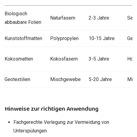
Biologisch
Naturfasern
2-3 Jahre
Sehr
abbaubare Folien
Kunststoffmatten
Polypropylen
10-15 Jahre
Geri
Kokosmatten
Kokosfasern
3-5 Jahre
Hoc
Geotextilien
Mischgewebe
5-20 Jahre
Mitt
Hinweise zur richtigen Anwendung
Fachgerechte Verlegung zur Vermeidung von
Unterspülungen