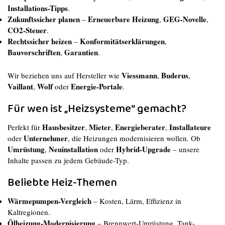
Installations-Tipps
.
Zukunftssicher planen
Erneuerbare Heizung
GEG-Novelle
–
,
,
CO2-Steuer
.
Rechtssicher heizen
Konformitätserklärungen
–
,
Bauvorschriften
Garantien
,
.
Viessmann
Buderus
Wir beziehen uns auf Hersteller wie
,
,
Vaillant
Wolf
Energie-Portale
,
oder
.
Für wen ist „Heizsysteme“ gemacht?
Hausbesitzer
Mieter
Energieberater
Installateure
Perfekt für
,
,
,
Unternehmer
oder
, die Heizungen modernisieren wollen. Ob
Umrüstung
Neuinstallation
Hybrid-Upgrade
,
oder
– unsere
Inhalte passen zu jedem Gebäude-Typ.
Beliebte Heiz-Themen
Wärmepumpen-Vergleich
– Kosten, Lärm, Effizienz in
Kaltregionen.
Ölheizung-Modernisierung
– Brennwert-Umrüstung, Tank-