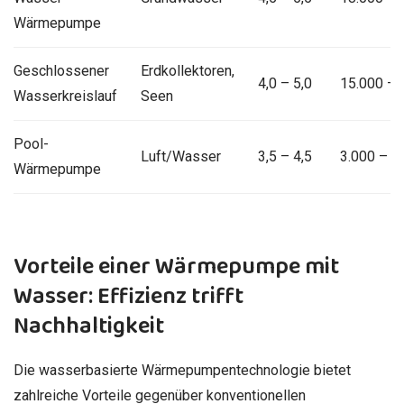
Wärmepumpe
Geschlossener
Erdkollektoren,
4,0 – 5,0
15.000 – 
Wasserkreislauf
Seen
Pool-
Luft/Wasser
3,5 – 4,5
3.000 – 1
Wärmepumpe
Vorteile einer Wärmepumpe mit
Wasser: Effizienz trifft
Nachhaltigkeit
Die wasserbasierte Wärmepumpentechnologie bietet
zahlreiche Vorteile gegenüber konventionellen