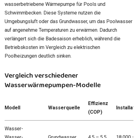
wasserbetriebene Wärmepumpe für Pools und
Schwimmbecken. Diese Systeme nutzen die
Umgebungsluft oder das Grundwasser, um das Poolwasser
auf angenehme Temperaturen zu erwärmen. Dadurch
verlängert sich die Badesaison erheblich, während die
Betriebskosten im Vergleich zu elektrischen
Poolheizungen deutlich sinken.
Vergleich verschiedener
Wasserwärmepumpen-Modelle
Effizienz
Modell
Wasserquelle
Installat
(COP)
Wasser-
Wasser-
Grundwasser
4,5 – 5,5
18.000 – 