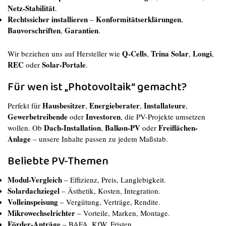
Netz-Stabilität
.
Rechtssicher installieren
Konformitätserklärungen
–
,
Bauvorschriften
Garantien
,
.
Q-Cells
Trina Solar
Longi
Wir beziehen uns auf Hersteller wie
,
,
,
REC
Solar-Portale
oder
.
Für wen ist „Photovoltaik“ gemacht?
Hausbesitzer
Energieberater
Installateure
Perfekt für
,
,
,
Gewerbetreibende
Investoren
oder
, die PV-Projekte umsetzen
Dach-Installation
Balkon-PV
Freiflächen-
wollen. Ob
,
oder
Anlage
– unsere Inhalte passen zu jedem Maßstab.
Beliebte PV-Themen
Modul-Vergleich
– Effizienz, Preis, Langlebigkeit.
Solardachziegel
– Ästhetik, Kosten, Integration.
Volleinspeisung
– Vergütung, Verträge, Rendite.
Mikrowechselrichter
– Vorteile, Marken, Montage.
Förder-Anträge
– BAFA, KfW, Fristen.