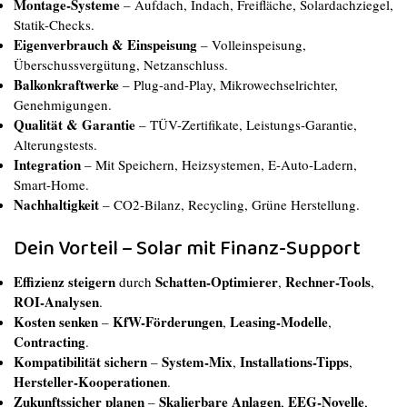
Montage-Systeme
– Aufdach, Indach, Freifläche, Solardachziegel,
Statik-Checks.
Eigenverbrauch & Einspeisung
– Volleinspeisung,
Überschussvergütung, Netzanschluss.
Balkonkraftwerke
– Plug-and-Play, Mikrowechselrichter,
Genehmigungen.
Qualität & Garantie
– TÜV-Zertifikate, Leistungs-Garantie,
Alterungstests.
Integration
– Mit Speichern, Heizsystemen, E-Auto-Ladern,
Smart-Home.
Nachhaltigkeit
– CO2-Bilanz, Recycling, Grüne Herstellung.
Dein Vorteil – Solar mit Finanz-Support
Effizienz steigern
Schatten-Optimierer
Rechner-Tools
durch
,
,
ROI-Analysen
.
Kosten senken
KfW-Förderungen
Leasing-Modelle
–
,
,
Contracting
.
Kompatibilität sichern
System-Mix
Installations-Tipps
–
,
,
Hersteller-Kooperationen
.
Zukunftssicher planen
Skalierbare Anlagen
EEG-Novelle
–
,
,