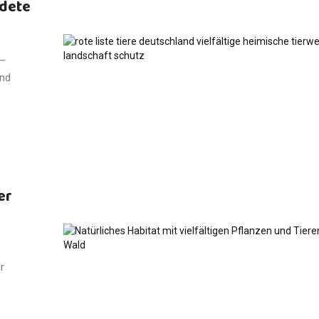
rdete
 –
and
er
r