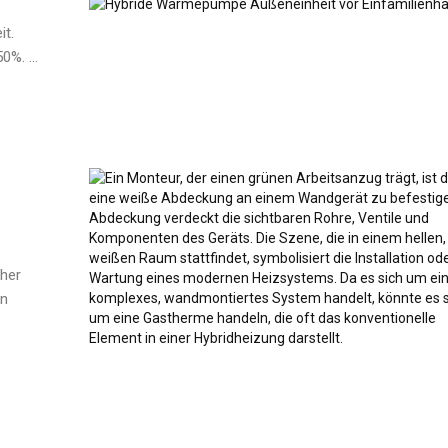
it.
%. ...
cher
en