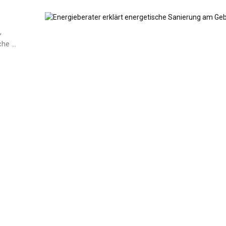
,
he ...