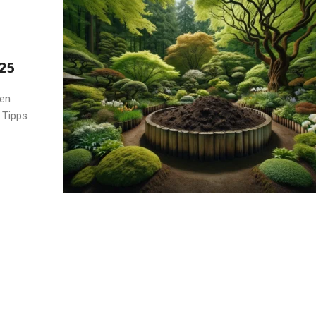
025
nen
 Tipps