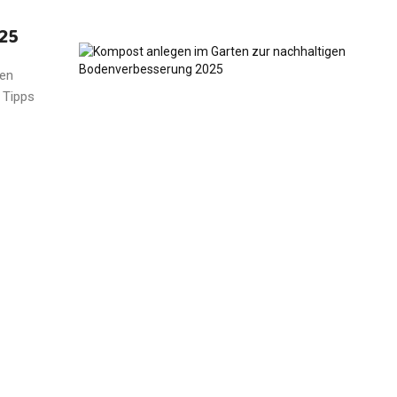
025
nen
 Tipps