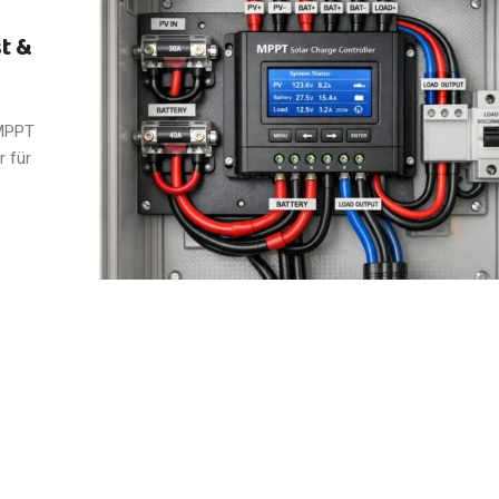
st &
 MPPT
r für