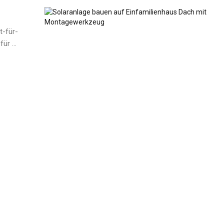
t-für-
ür ...